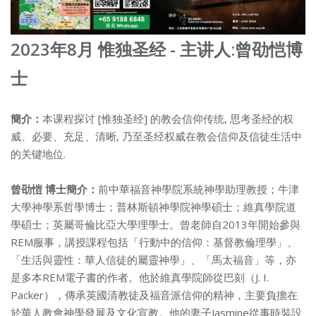
2023年8月 惟独圣经 - 主讲人:曾劭恺博
士
簡介：
本课程探讨 [惟独圣经] 的教会信仰传统, 思考圣经的权
威、必要、充足、清晰, 乃至圣经权威在教会信仰及信徒生活中
的关键地位.
曾劭愷 博士簡介：
前中華福音神學院系統神學助理教授；牛津
大學神學系哲學博士；普林斯頓神學院神學碩士；維真學院道
學碩士；英屬哥倫比亞大學理學士。曾老師自2013年開始參與
REM服事，講授課程包括「行動中的信仰：基督教倫理學」、
「生活與靈性：華人信徒的屬靈神學」、「馬太福音」等，亦
是多本REM電子書的作者。他於維真學院師從巴刻（J. I.
Packer），傳承英國清教徒及福音派信仰的精神，主要負擔在
於華人教會神學發展及文化宣教。他的妻子Jasmine從事時裝設